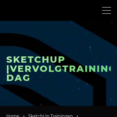
SKETCHUP
|VERVOLGTRAINING
DAG
Home
SketchUp Trainingen